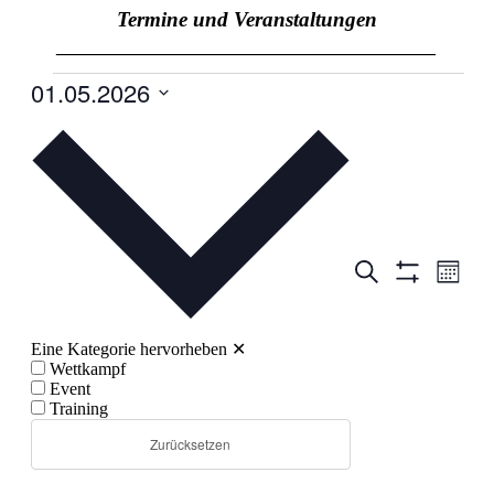
Termine und Veranstaltungen
___________________________________________
01.05.2026
Datum
wählen.
Veranstaltun
Veran
Suche
Monat
Ansic
Filter
Suche
Anzeigen
Navig
und
Eine Kategorie hervorheben
✕
Ansichten,
Wettkampf
Navigation
Event
Training
Zurücksetzen