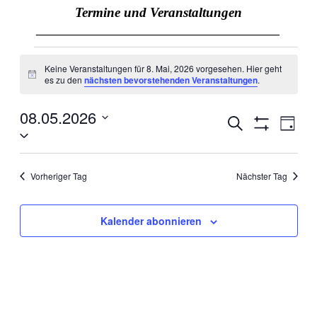
Termine und Veranstaltungen
___________________________________________
Keine Veranstaltungen für 8. Mai, 2026 vorgesehen. Hier geht
Hinweis
es zu den
nächsten bevorstehenden Veranstaltungen
.
08.05.2026
Veranstaltun
Veran
Suche
Tag
Datum
Ansic
Filter
Suche
wählen.
Anzeigen
Navig
und
Vorheriger Tag
Ansichten,
Nächster Tag
Navigation
Kalender abonnieren